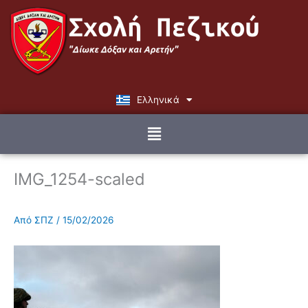
Μετάβαση
στο
περιεχόμενο
Ελληνικά
English
Menu
IMG_1254-scaled
Από
ΣΠΖ
/
15/02/2026