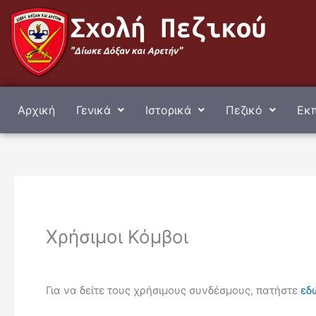
Μετάβαση
στο
περιεχόμενο
Αρχική
Γενικά
Ιστορικά
Πεζικό
Εκπ
Χρήσιμοι Κόμβοι
Για να δείτε τους χρήσιμους συνδέσμους, πατήστε
εδ