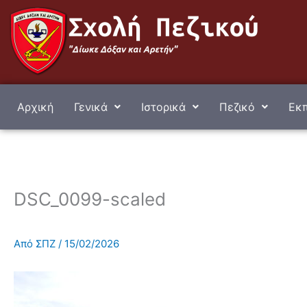
Μετάβαση
στο
περιεχόμενο
Αρχική
Γενικά
Ιστορικά
Πεζικό
Εκπ
DSC_0099-scaled
Από
ΣΠΖ
/
15/02/2026