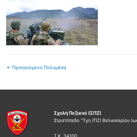
←
Προηγούμενο Πολυμέσα
Σχολή Πεζικού (ΣΠΖ)
Στρατόπεδο “Τχη (ΠΖ) Βελισσαρίου Ιω
Τ.Κ. 34100