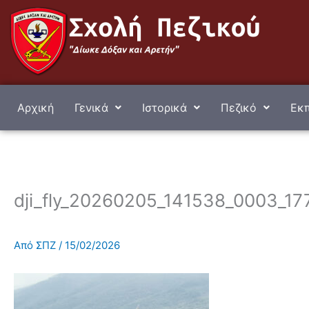
Μετάβαση
στο
περιεχόμενο
Αρχική
Γενικά
Ιστορικά
Πεζικό
Εκπ
dji_fly_20260205_141538_0003_177
Από
ΣΠΖ
/
15/02/2026