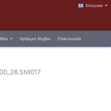
Ελληνικά
English
Νέα
Χρήσιμοι Κόμβοι
Επικοινωνία
0_26.Still017