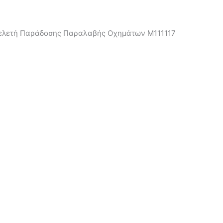
η Τελετή Παράδοσης Παραλαβής Οχημάτων Μ111117