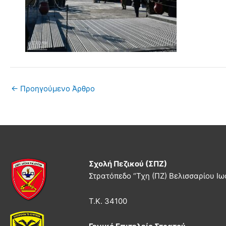
←
Προηγούμενο Άρθρο
Σχολή Πεζικού (ΣΠΖ)
Στρατόπεδο “Τχη (ΠΖ) Βελισσαρίου Ιω
Τ.Κ. 34100