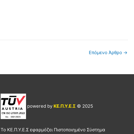
Επόμενο Άρθρο
→
powered by
ΚΕ.Π.Υ.Ε.Σ
© 2025
Το ΚΕ.Π.Υ.Ε.Σ εφαρμόζει Πιστοποιημένο Σύστημα