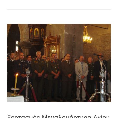
Εορτασμός
Μεγαλομάρτυρα
Αγίου
Νικήτα
–
Επίσκεψη
του
Συνδέσμου
Εφέδρων
Αξιωματικών
Ν.
Ευβοίας
(ΣΕΑΝ)
Εορτασμός Μεγαλομάρτυρα Αγίου