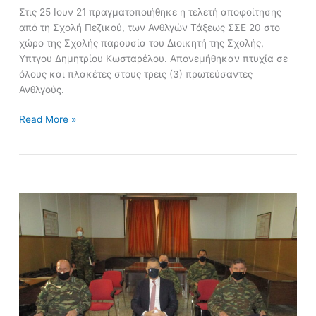
Στις 25 Ιουν 21 πραγματοποιήθηκε η τελετή αποφοίτησης
από τη Σχολή Πεζικού, των Ανθλγών Τάξεως ΣΣΕ 20 στο
χώρο της Σχολής παρουσία του Διοικητή της Σχολής,
Υπτγου Δημητρίου Κωσταρέλου. Απονεμήθηκαν πτυχία σε
όλους και πλακέτες στους τρεις (3) πρωτεύσαντες
Ανθλγούς.
Read More »
Επίσκεψη
ΥΦΕΘΑ
Αλκιβιάδη
Στεφανή
στη
Διεύθυνση
και
τη