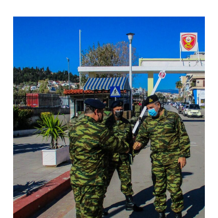
ΕΠΙΣΚΕΨΗ
ΤΟΥ
Α/
ΓΕΣ
ΑΝΤΙΣΤΡΑΤΗΓΟΥ
κ.
ΧΑΡΑΛΑΜΠΟΥ
ΛΑΛΟΥΣΗ
ΣΤΗ
ΣΧΟΛΗ
ΠΕΖΙΚΟΥ