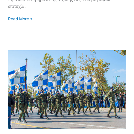
επιτυχία.
Read More »
Στρατιωτική
Παρέλαση
Πολεμικών
Σημαιών
Σχολής
Πεζικού
την
28η
Οκτωβρίου
2021
στη
Θεσσαλονίκη