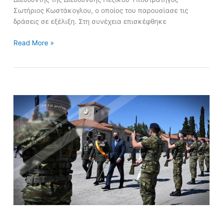
Σωτήριος Κωστάκογλου, ο οποίος του παρουσίασε τις
δράσεις σε εξέλιξη. Στη συνέχεια επισκέφθηκε
Read More »
ΕΟΡΤΑΣΜΟΣ
ΤΟΥ
ΜΕΓΑΛΟΜΑΡΤΥΡΑ
ΑΓΙΟΥ
ΓΕΩΡΓΙΟΥ
ΣΤΗ
ΣΧΟΛΗ
ΠΕΖΙΚΟΥ